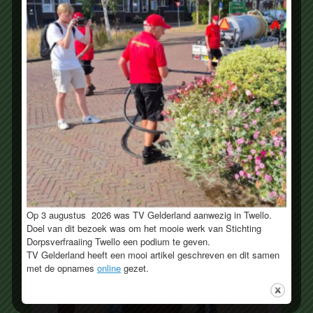
Jan Klein Swormink – Penningmeester
Hunderenlaan 5
7391 TB Twello
Email:
penningmeester@dorpsverfraaiing.nl
PR
Op 3 augustus 2026 was TV Gelderland aanwezig in Twello.
Doel van dit bezoek was om het mooie werk van Stichting
Dorpsverfraaiing Twello een podium te geven.
TV Gelderland heeft een mooi artikel geschreven en dit samen
met de opnames
online
gezet.