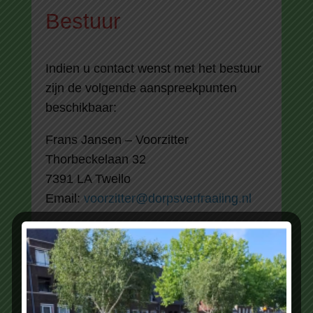
Bestuur
Indien u contact wenst met het bestuur
zijn de volgende aanspreekpunten
beschikbaar:
Frans Jansen – Voorzitter
Thorbeckelaan 32
7391 LA Twello
Email:
voorzitter@dorpsverfraaiing.nl
Klaas Dusselaar – Secretaris
Rijksstraatweg 133G
7391 MK Twello
Email:
info@dorpsverfraaiing.nl