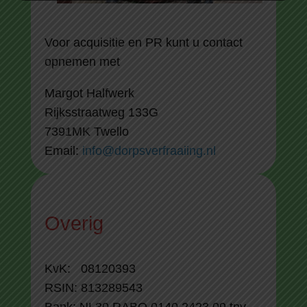
Voor acquisitie en PR kunt u contact
opnemen met
Margot Halfwerk
Rijksstraatweg 133G
7391MK Twello
Email:
info@dorpsverfraaiing.nl
Overig
KvK: 08120393
RSIN: 813289543
Bank: NL30 RABO 0140 2423 09 tnv