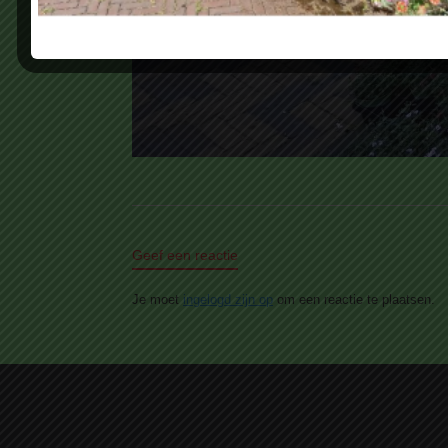
Geef een reactie
Je moet
ingelogd zijn op
om een reactie te plaatsen.