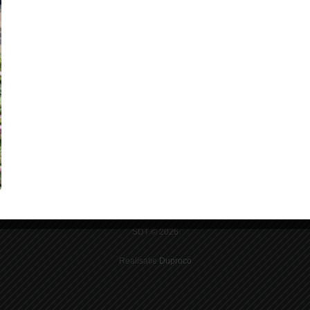
SDT © 2026
Realisatie
Duproco