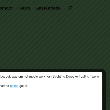
ontact
Foto’s
Gastenboek
 bezoek was om het mooie werk van Stichting Dorpsverfraaiing Twello
opnames
online
gezet.