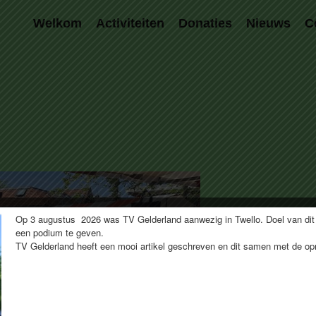
Welkom
Activiteiten
Donaties
Nieuws
C
Op 3 augustus 2026 was TV Gelderland aanwezig in Twello. Doel van dit
een podium te geven.
TV Gelderland heeft een mooi artikel geschreven en dit samen met de 