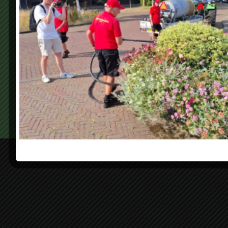
Geef een reactie
Je moet
ingelogd zijn op
om een reactie te plaatsen.