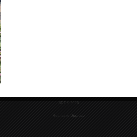
SDT © 2026
Realisatie
Duproco