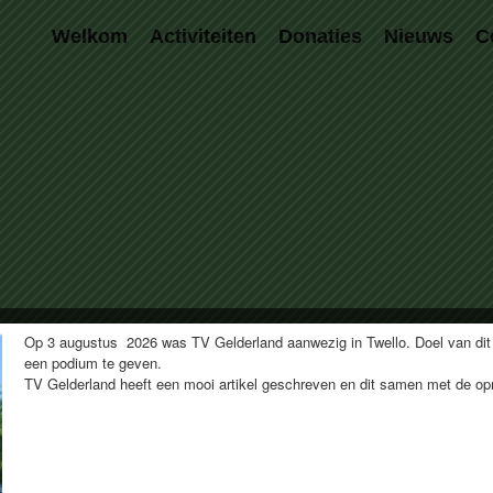
Welkom
Activiteiten
Donaties
Nieuws
C
Op 3 augustus 2026 was TV Gelderland aanwezig in Twello. Doel van dit
een podium te geven.
TV Gelderland heeft een mooi artikel geschreven en dit samen met de 