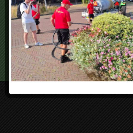
Geef een reactie
Je moet
ingelogd zijn op
om een reactie te plaatsen.