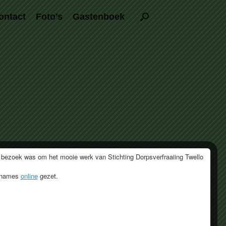
ontact
Foto’s
Gastenboek
 bezoek was om het mooie werk van Stichting Dorpsverfraaiing Twello
opnames
online
gezet.