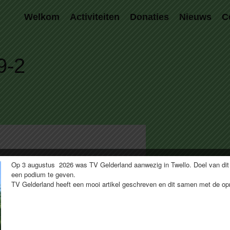
Welkom
Activiteiten
Donaties
Nieuws
C
9-2
Op 3 augustus 2026 was TV Gelderland aanwezig in Twello. Doel van dit
een podium te geven.
TV Gelderland heeft een mooi artikel geschreven en dit samen met de 