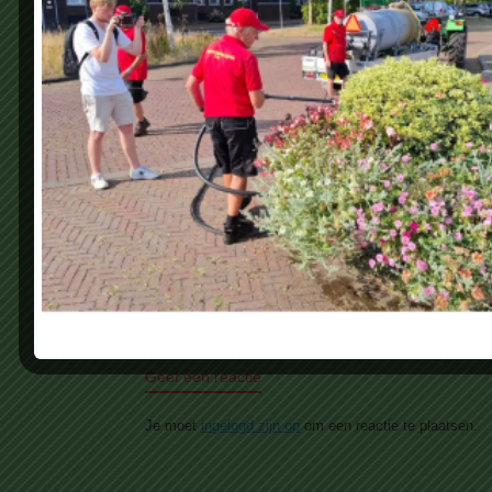
Geef een reactie
Je moet
ingelogd zijn op
om een reactie te plaatsen.