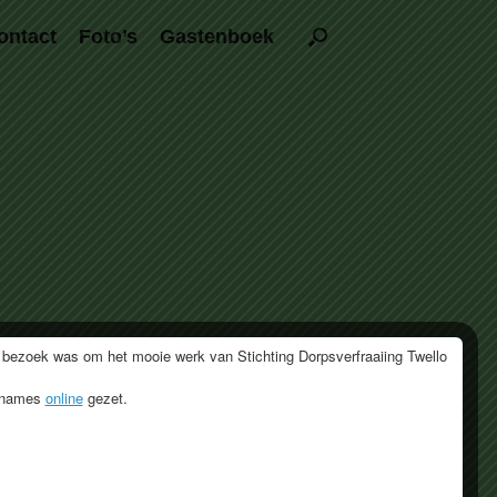
ontact
Foto’s
Gastenboek
 bezoek was om het mooie werk van Stichting Dorpsverfraaiing Twello
opnames
online
gezet.