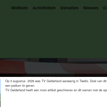
Welkom
Activiteiten
Donaties
Nieuws
C
Op 3 augustus 2026 was TV Gelderland aanwezig in Twello. Doel van dit
een podium te geven.
TV Gelderland heeft een mooi artikel geschreven en dit samen met de 