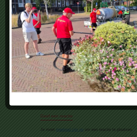
Geef een reactie
Je moet
ingelogd zijn op
om een reactie te plaatsen.