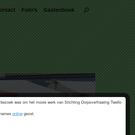
ontact
Foto’s
Gastenboek
 bezoek was om het mooie werk van Stichting Dorpsverfraaiing Twello
opnames
online
gezet.