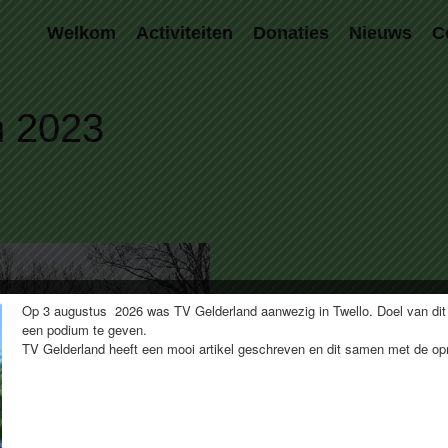
Welkom
Activiteiten
Donaties
Nieuws
C
n 2023
Op 3 augustus 2026 was TV Gelderland aanwezig in Twello. Doel van dit
een podium te geven.
TV Gelderland heeft een mooi artikel geschreven en dit samen met de 