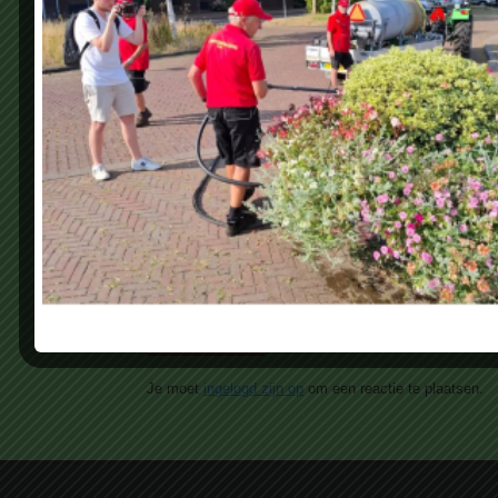
Geef een reactie
Je moet
ingelogd zijn op
om een reactie te plaatsen.