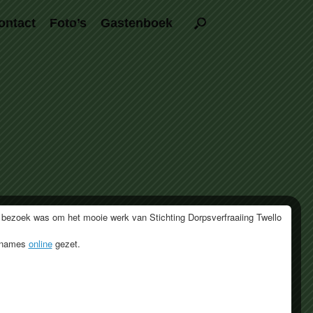
ontact
Foto’s
Gastenboek
 bezoek was om het mooie werk van Stichting Dorpsverfraaiing Twello
opnames
online
gezet.